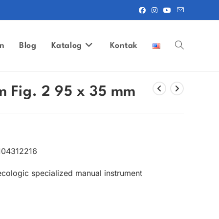
n
Blog
Katalog
Kontak
Toggle
website
 Fig. 2 95 x 35 mm
search
104312216
cologic specialized manual instrument