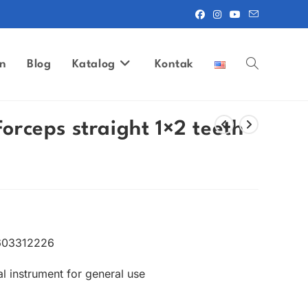
n
Blog
Katalog
Kontak
Toggle
website
ceps straight 1×2 teeth
search
603312226
l instrument for general use