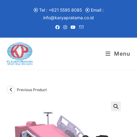
Skip
to
Tel : +621 5595 8085
Email :
content
info@karyapratama.co.id
Menu
Previous Product