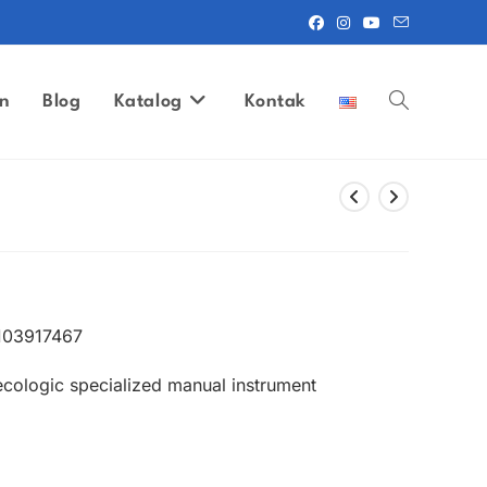
n
Blog
Katalog
Kontak
Toggle
website
search
103917467
cologic specialized manual instrument