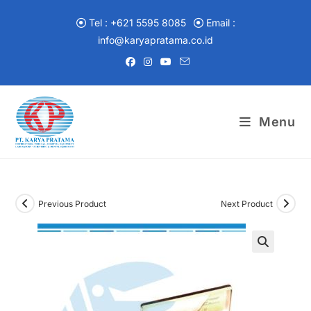
Skip
to
Tel : +621 5595 8085
Email :
content
info@karyapratama.co.id
Menu
Previous Product
Next Product